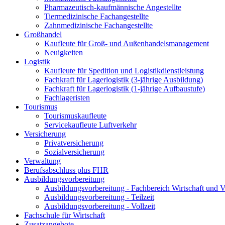
Pharmazeutisch-kaufmännische Angestellte
Tiermedizinische Fachangestellte
Zahnmedizinische Fachangestellte
Großhandel
Kaufleute für Groß- und Außenhandelsmanagement
Neuigkeiten
Logistik
Kaufleute für Spedition und Logistikdienstleistung
Fachkraft für Lagerlogistik (3-jährige Ausbildung)
Fachkraft für Lagerlogistik (1-jährige Aufbaustufe)
Fachlageristen
Tourismus
Tourismuskaufleute
Servicekaufleute Luftverkehr
Versicherung
Privatversicherung
Sozialversicherung
Verwaltung
Berufsabschluss plus FHR
Ausbildungsvorbereitung
Ausbildungsvorbereitung - Fachbereich Wirtschaft und 
Ausbildungsvorbereitung - Teilzeit
Ausbildungsvorbereitung - Vollzeit
Fachschule für Wirtschaft
Zusatzangebote