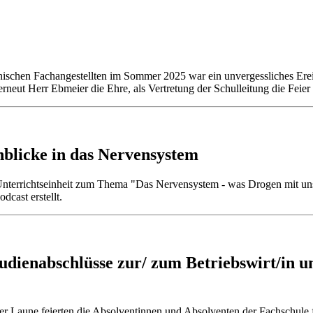
nischen Fachangestellten im Sommer 2025 war ein unvergessliches Erei
rneut Herr Ebmeier die Ehre, als Vertretung der Schulleitung die Feier 
nblicke in das Nervensystem
nterrichtseinheit zum Thema "Das Nervensystem - was Drogen mit uns
cast erstellt.
udienabschlüsse zur/ zum Betriebswirt/in u
er Laune feierten die Absolventinnen und Absolventen der Fachschule f