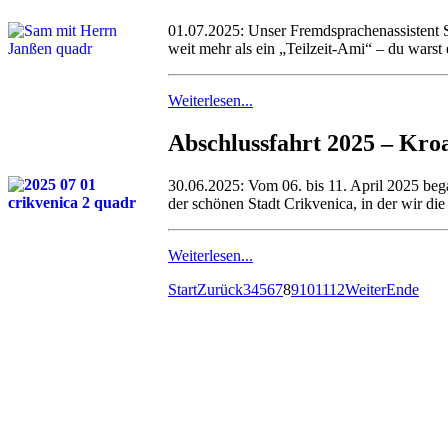
01.07.2025: Unser Fremdsprachenassistent S
weit mehr als ein „Teilzeit-Ami“ – du warst 
Weiterlesen...
Abschlussfahrt 2025 – Kro
30.06.2025: Vom 06. bis 11. April 2025 beg
der schönen Stadt Crikvenica, in der wir di
Weiterlesen...
Start
Zurück
3
4
5
6
7
8
9
10
11
12
Weiter
Ende