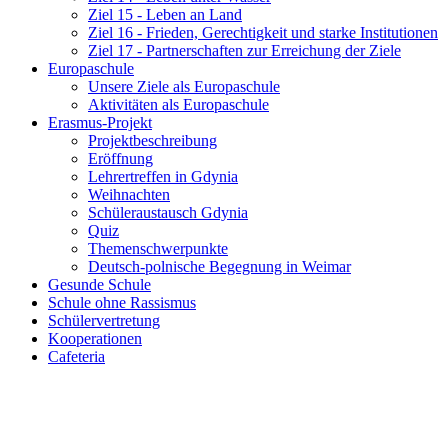
Ziel 15 - Leben an Land
Ziel 16 - Frieden, Gerechtigkeit und starke Institutionen
Ziel 17 - Partnerschaften zur Erreichung der Ziele
Europaschule
Unsere Ziele als Europaschule
Aktivitäten als Europaschule
Erasmus-Projekt
Projektbeschreibung
Eröffnung
Lehrertreffen in Gdynia
Weihnachten
Schüleraustausch Gdynia
Quiz
Themenschwerpunkte
Deutsch-polnische Begegnung in Weimar
Gesunde Schule
Schule ohne Rassismus
Schülervertretung
Kooperationen
Cafeteria