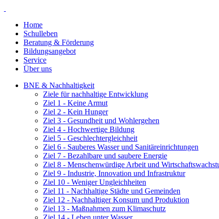
Home
Schulleben
Beratung & Förderung
Bildungsangebot
Service
Über uns
BNE & Nachhaltigkeit
Ziele für nachhaltige Entwicklung
Ziel 1 - Keine Armut
Ziel 2 - Kein Hunger
Ziel 3 - Gesundheit und Wohlergehen
Ziel 4 - Hochwertige Bildung
Ziel 5 - Geschlechtergleichheit
Ziel 6 - Sauberes Wasser und Sanitäreinrichtungen
Ziel 7 - Bezahlbare und saubere Energie
Ziel 8 - Menschenwürdige Arbeit und Wirtschaftswachs
Ziel 9 - Industrie, Innovation und Infrastruktur
Ziel 10 - Weniger Ungleichheiten
Ziel 11 - Nachhaltige Städte und Gemeinden
Ziel 12 - Nachhaltiger Konsum und Produktion
Ziel 13 - Maßnahmen zum Klimaschutz
Ziel 14 - Leben unter Wasser