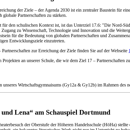
rreichung der Ziele – der Agenda 2030 ist ein zentraler Baustein für e
 globale Partnerschaften zu stärken.
nt für den schulischen Kontext ist, ist das Unterziel 17.6: "Die Nord-
, Zugang zu Wissenschaft, Technologie und Innovation und die Weiter
sstsein für die Bedeutung von globalen Partnerschaften und Zusammena
tigen Entwicklungsziele einzutreten.
 Partnerschaften zur Erreichung der Ziele finden Sie auf der Webseite
 Projekten an unserer Schule, die wir dem Ziel 17 – Partnerschaften z
fen unseres Wirtschaftsgymnaisums (Gy12a & Gy12b) im Rahmen des ne
 und Lena“ am Schauspiel Dortmund
heaterbesuch der Oberstufe der Höheren Handelsschule (HöHa) stellt
enheit, ein bekanntes literarisches Werk nicht nur im Unterricht zu beh