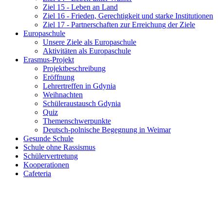
Ziel 15 - Leben an Land
Ziel 16 - Frieden, Gerechtigkeit und starke Institutionen
Ziel 17 - Partnerschaften zur Erreichung der Ziele
Europaschule
Unsere Ziele als Europaschule
Aktivitäten als Europaschule
Erasmus-Projekt
Projektbeschreibung
Eröffnung
Lehrertreffen in Gdynia
Weihnachten
Schüleraustausch Gdynia
Quiz
Themenschwerpunkte
Deutsch-polnische Begegnung in Weimar
Gesunde Schule
Schule ohne Rassismus
Schülervertretung
Kooperationen
Cafeteria