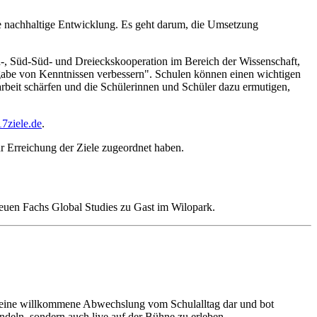
ine nachhaltige Entwicklung. Es geht darum, die Umsetzung
Süd-, Süd-Süd- und Dreieckskooperation im Bereich der Wissenschaft,
gabe von Kenntnissen verbessern". Schulen können einen wichtigen
rbeit schärfen und die Schülerinnen und Schüler dazu ermutigen,
17ziele.de
.
ur Erreichung der Ziele zugeordnet haben.
uen Fachs Global Studies zu Gast im Wilopark.
e eine willkommene Abwechslung vom Schulalltag dar und bot
andeln, sondern auch live auf der Bühne zu erleben.