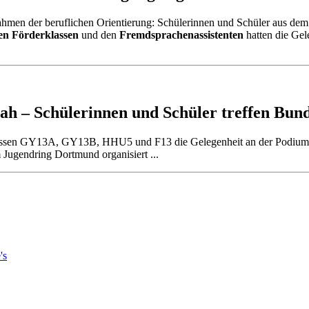
ahmen der beruflichen Orientierung: Schülerinnen und Schüler aus de
len Förderklassen
und den
Fremdsprachenassistenten
hatten die Ge
tnah – Schülerinnen und Schüler treffen B
Klassen GY13A, GY13B, HHU5 und F13 die Gelegenheit an der Podium
Jugendring Dortmund organisiert ...
's