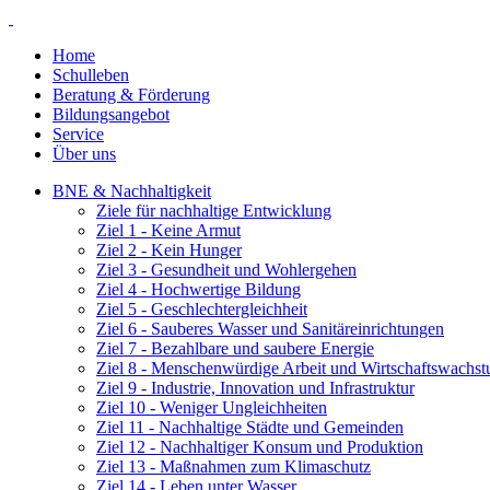
Home
Schulleben
Beratung & Förderung
Bildungsangebot
Service
Über uns
BNE & Nachhaltigkeit
Ziele für nachhaltige Entwicklung
Ziel 1 - Keine Armut
Ziel 2 - Kein Hunger
Ziel 3 - Gesundheit und Wohlergehen
Ziel 4 - Hochwertige Bildung
Ziel 5 - Geschlechtergleichheit
Ziel 6 - Sauberes Wasser und Sanitäreinrichtungen
Ziel 7 - Bezahlbare und saubere Energie
Ziel 8 - Menschenwürdige Arbeit und Wirtschaftswachs
Ziel 9 - Industrie, Innovation und Infrastruktur
Ziel 10 - Weniger Ungleichheiten
Ziel 11 - Nachhaltige Städte und Gemeinden
Ziel 12 - Nachhaltiger Konsum und Produktion
Ziel 13 - Maßnahmen zum Klimaschutz
Ziel 14 - Leben unter Wasser