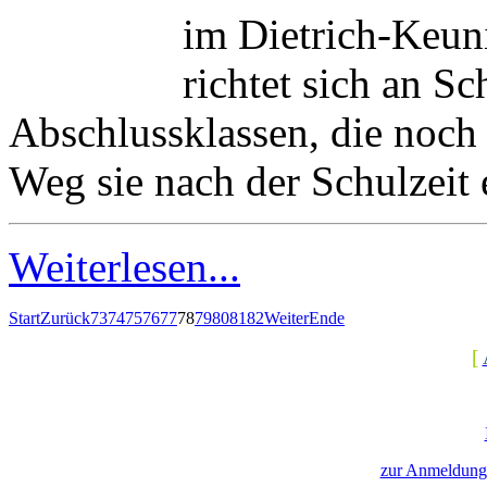
im Dietrich-Keuni
richtet sich an S
Abschlussklassen, die noch
Weg sie nach der Schulzeit
Weiterlesen...
Start
Zurück
73
74
75
76
77
78
79
80
81
82
Weiter
Ende
[
zur Anmeldung 