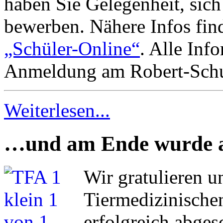
haben Sie Gelegenheit, sic
bewerben. Nähere Infos find
„Schüler-Online“
. Alle In
Anmeldung am Robert-Sch
Weiterlesen...
…und am Ende wurde al
Wir gratulieren u
Tiermedizinischen
erfolgreich abge