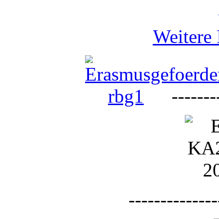
Weitere 
--------
--------------