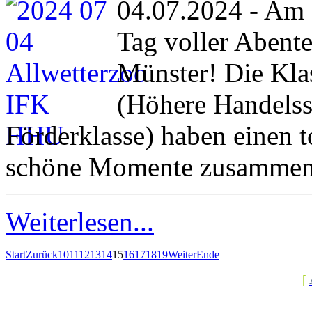
04.07.2024 - Am 
Tag voller Abent
Münster! Die Kl
(Höhere Handelss
Förderklasse) haben einen t
schöne Momente zusammen 
Weiterlesen...
Start
Zurück
10
11
12
13
14
15
16
17
18
19
Weiter
Ende
[