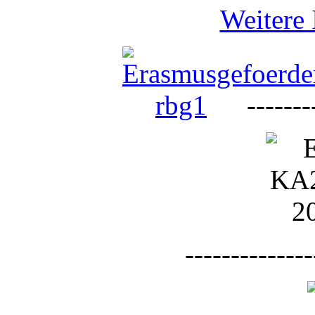
Weitere 
--------
--------------