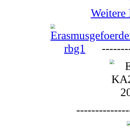
Weitere 
--------
--------------