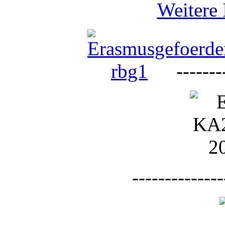
Weitere 
--------
--------------