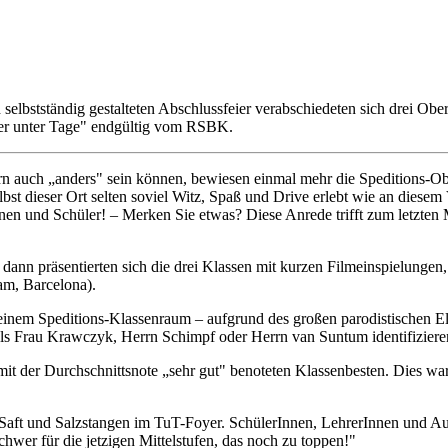
 selbstständig gestalteten Abschlussfeier verabschiedeten sich drei Obe
ter unter Tage" endgültig vom RSBK.
n auch „anders" sein können, bewiesen einmal mehr die Speditions-Ob
lbst dieser Ort selten soviel Witz, Spaß und Drive erlebt wie an diese
nen und Schüler! – Merken Sie etwas? Diese Anrede trifft zum letzten Ma
nn präsentierten sich die drei Klassen mit kurzen Filmeinspielungen,
am, Barcelona).
einem Speditions-Klassenraum – aufgrund des großen parodistischen Ele
als Frau Krawczyk, Herrn Schimpf oder Herrn van Suntum identifiziere
it der Durchschnittsnote „sehr gut" benoteten Klassenbesten. Dies w
i Saft und Salzstangen im TuT-Foyer. SchülerInnen, LehrerInnen und A
hwer für die jetzigen Mittelstufen, das noch zu toppen!"