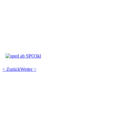
< Zurück
Weiter >