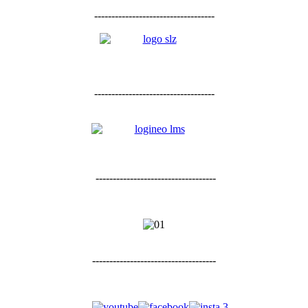
-----------------------------------
-----------------------------------
-----------------------------------
------------------------------------