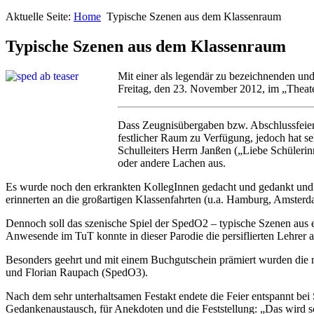
Aktuelle Seite:
Home
Typische Szenen aus dem Klassenraum
Typische Szenen aus dem Klassenraum
Mit einer als legendär zu bezeichnenden und
Freitag, den 23. November 2012, im „Thea
Dass Zeugnisübergaben bzw. Abschlussfeier
festlicher Raum zu Verfügung, jedoch hat se
Schulleiters Herrn Janßen („Liebe Schülerin
oder andere Lachen aus.
Es wurde noch den erkrankten KollegInnen gedacht und gedankt und da
erinnerten an die großartigen Klassenfahrten (u.a. Hamburg, Amsterd
Dennoch soll das szenische Spiel der SpedO2 – typische Szenen aus 
Anwesende im TuT konnte in dieser Parodie die persiflierten Lehrer 
Besonders geehrt und mit einem Buchgutschein prämiert wurden die m
und Florian Raupach (SpedO3).
Nach dem sehr unterhaltsamen Festakt endete die Feier entspannt be
Gedankenaustausch, für Anekdoten und die Feststellung: „Das wird sc