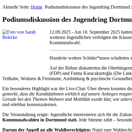
Aktuelle Seite:
Home
Podiumsdiskussion des Jugendring Dortmun
Podiumsdiskussion des Jugendring Dort
12.09.2025 - Am 10. September 2025 hatten
weiteren Jugendlichen verfolgten die Kl
Kommunalwahl.
Hunderte weitere Schüler*innen schalteten 
Auf der Bühne diskutierten die Oberbürge
(FDP) und Fatma Karacakurtoğlu (Die Linke)
Teilhabe, Wohnen & Freiräume, Ausbildung & psychische Gesundhei
Ein besonderes Highlight war der Live-Chat: Über diesen konnten die 
gemerkt, dass die Kandidatinnen wirklich auf unsere Anliegen reagie
Gerade bei den Themen Wohnen und Mobilität wurde klar, wie untersc
und erlebbar kennenzulernen.
Die Veranstaltung zeigte: Jugendliche interessieren sich für die Zuku
Kommunalwahlen in Dortmund statt.
Jede Stimme zählt – besonde
Darum der Appell an alle Wahlberechtigten:
Nutzt euer Wahlrecht