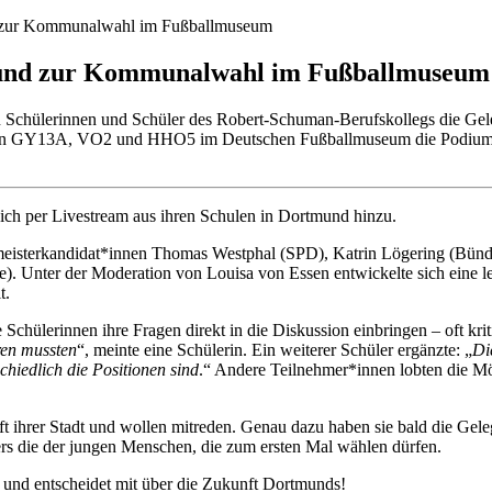
d zur Kommunalwahl im Fußballmuseum
mund zur Kommunalwahl im Fußballmuseum
 Schülerinnen und Schüler des Robert-Schuman-Berufskollegs die Gele
assen GY13A, VO2 und HHO5 im Deutschen Fußballmuseum die Podiums
sich per Livestream aus ihren Schulen in Dortmund hinzu.
rmeisterkandidat*innen Thomas Westphal (SPD), Katrin Lögering (Bün
. Unter der Moderation von Louisa von Essen entwickelte sich eine le
t.
Schülerinnen ihre Fragen direkt in die Diskussion einbringen – oft kri
ren mussten
“, meinte eine Schülerin. Ein weiterer Schüler ergänzte: „
Di
hiedlich die Positionen sind
.“ Andere Teilnehmer*innen lobten die Mögl
nft ihrer Stadt und wollen mitreden. Genau dazu haben sie bald die Gel
rs die der jungen Menschen, die zum ersten Mal wählen dürfen.
 und entscheidet mit über die Zukunft Dortmunds!