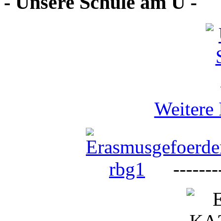
- Unsere Schule am U -
Weitere 
--------