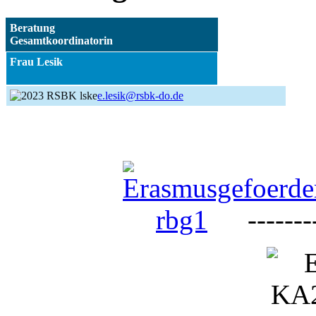
Beratung
Gesamtkoordinatorin
Frau Lesik
e.lesik@rsbk-do.de
--------